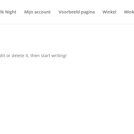
olk Night
Mijn account
Voorbeeld pagina
Winkel
Wink
it or delete it, then start writing!